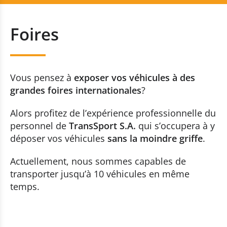
Transport d’Automobiles
+352 20 80 30 10
Foires
Immatriculation
Contactez-nous
Foires
Vous pensez à
exposer vos véhicules à des
Concessions Automobiles
grandes foires internationales
?
Alors profitez de l’expérience professionnelle du
Circuits
personnel de
TransSport S.A.
qui s’occupera à y
déposer vos véhicules
sans la moindre griffe
.
Contrôle Technique
Actuellement, nous sommes capables de
Transports Fermés
transporter jusqu’à 10 véhicules en même
temps.
Notre Flotte