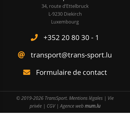
34, route d’Ettelbruck
L-9230 Diekirch
Luxembourg
+352 20 80 30 - 1
transport@trans-sport.lu
Formulaire de contact
© 2019-2026 TransSport.
Mentions légales
|
Vie
privée
|
CGV
|
Agence web
mum.lu