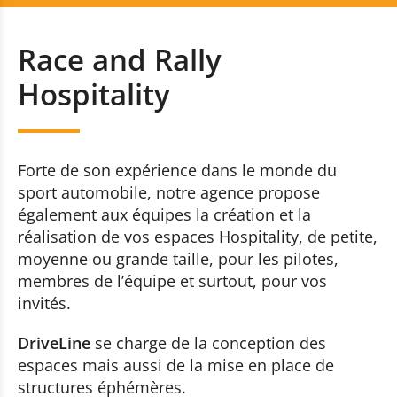
Race and Rally Hospitality
+352 20 80 30 51
Race and Rally
Brand Events
Contactez-nous
Hospitality
Racing Events
Incentive
Forte de son expérience dans le monde du
sport automobile, notre agence propose
Race and Rally Logistic
également aux équipes la création et la
réalisation de vos espaces Hospitality, de petite,
moyenne ou grande taille, pour les pilotes,
membres de l’équipe et surtout, pour vos
invités.
DriveLine
se charge de la conception des
espaces mais aussi de la mise en place de
structures éphémères.