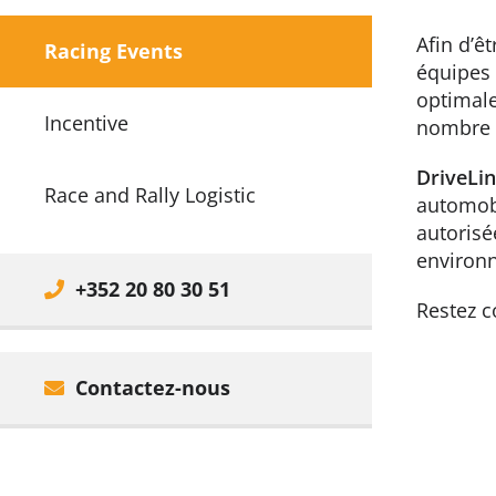
Afin d’ê
Racing Events
équipes 
optimale
Incentive
nombre l
DriveLi
Race and Rally Logistic
automobi
autorisé
environn
+352 20 80 30 51
Restez c
Contactez-nous