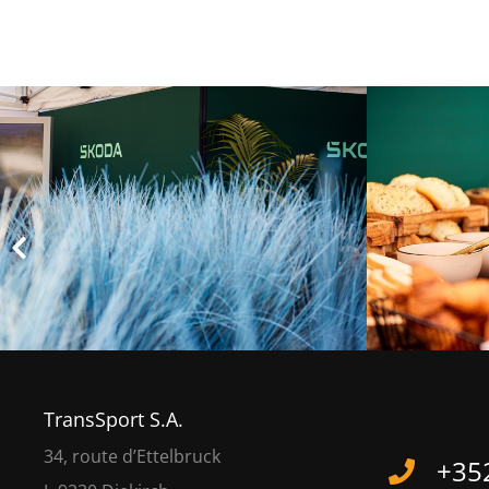
TransSport S.A.
34, route d’Ettelbruck
+352