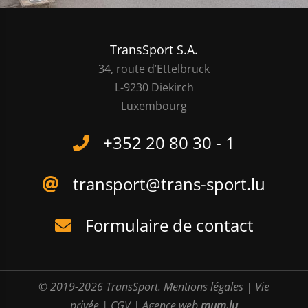
TransSport S.A.
34, route d’Ettelbruck
L-9230 Diekirch
Luxembourg
+352 20 80 30 - 1
transport@trans-sport.lu
Formulaire de contact
© 2019-2026 TransSport.
Mentions légales
|
Vie
privée
|
CGV
|
Agence web
mum.lu