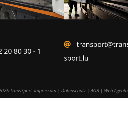
transport@tran
 20 80 30 - 1
sport.lu
2026 TransSport.
Impressum
|
Datenschutz
|
AGB
|
Web Agentu