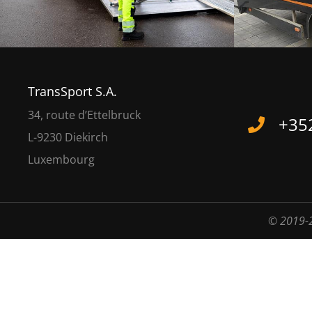
TransSport S.A.
34, route d’Ettelbruck
+352
L-9230 Diekirch
Luxembourg
© 2019-