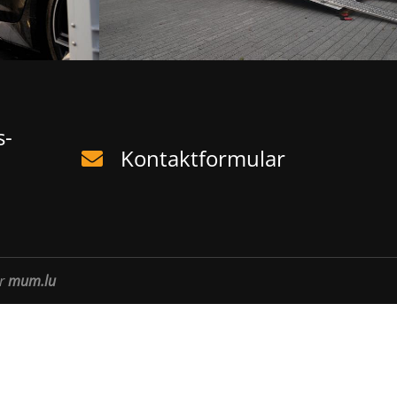
s-
Kontaktformular
r
mum.lu