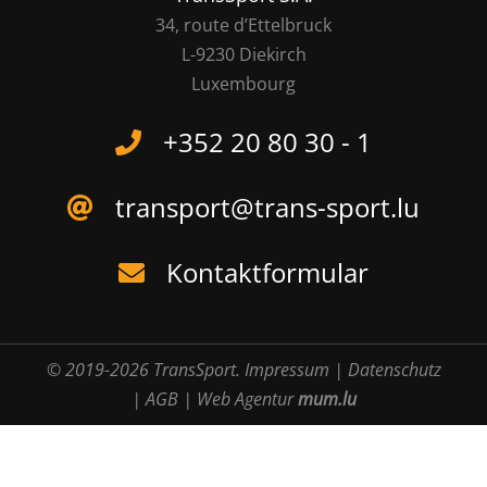
34, route d’Ettelbruck
L-9230 Diekirch
Luxembourg
+352 20 80 30 - 1
transport@trans-sport.lu
Kontaktformular
© 2019-2026 TransSport.
Impressum
|
Datenschutz
|
AGB
|
Web Agentur
mum.lu