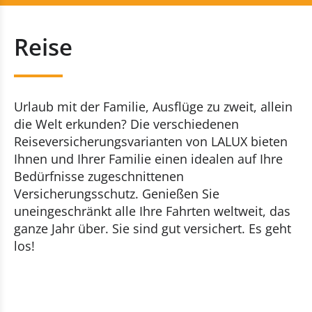
Auto
+352 20 80 30 60
Reise
Haus
Kontaktieren Sie uns
Unfall
Urlaub mit der Familie, Ausflüge zu zweit, allein
Reise
die Welt erkunden? Die verschiedenen
Reiseversicherungsvarianten von LALUX bieten
Bauwesen
Ihnen und Ihrer Familie einen idealen auf Ihre
Bedürfnisse zugeschnittenen
Panne und Unfall (Verkehr)
Versicherungsschutz. Genießen Sie
uneingeschränkt alle Ihre Fahrten weltweit, das
Gesundheit
ganze Jahr über. Sie sind gut versichert. Es geht
los!
Leben